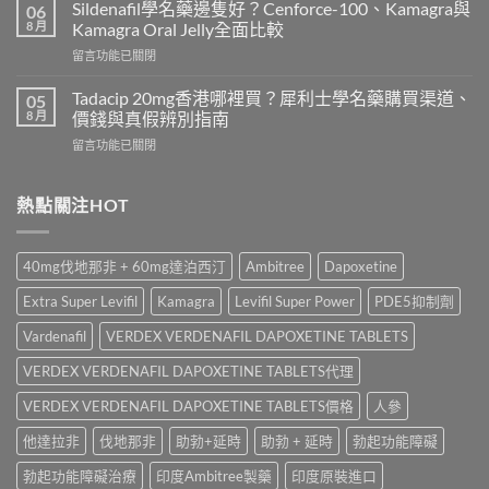
效
錢
Sildenafil學名藥邊隻好？Cenforce-100、Kamagra與
06
威
2026
8 月
Kamagra Oral Jelly全面比較
而
｜
在
留言功能已關閉
鋼
Viagra
〈Sildenafil
與
一
學
必
Tadacip 20mg香港哪裡買？犀利士學名藥購買渠道、
05
粒
名
利
8 月
價錢與真假辨別指南
多
藥
勁
少
在
留言功能已關閉
邊
怎
錢？
〈Tadacip
隻
麼
原
20mg
好？
選？
廠
香
熱點關注HOT
Cenforce-
2026
與
港
100、
年
學
哪
Kamagra
效
名
裡
與
果、
40mg伐地那非 + 60mg達泊西汀
Ambitree
Dapoxetine
藥
買？
Kamagra
價
購
犀
Oral
錢、
Extra Super Levifil
Kamagra
Levifil Super Power
PDE5抑制劑
買
利
Jelly
副
比
士
全
Vardenafil
VERDEX VERDENAFIL DAPOXETINE TABLETS
作
較〉
學
面
用
中
名
VERDEX VERDENAFIL DAPOXETINE TABLETS代理
比
全
藥
較〉
面
購
VERDEX VERDENAFIL DAPOXETINE TABLETS價格
人參
中
比
買
較
他達拉非
伐地那非
助勃+延時
助勃 + 延時
勃起功能障礙
渠
與
道、
香
勃起功能障礙治療
印度Ambitree製藥
印度原裝進口
價
港