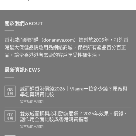
range:
$329
through
關於我們ABOUT
$2199
香港威而鋼網購（donanaya.com）始創於2005年，打造香
港最大保健品情趣用品網絡商城，保證所有產品百分百正
品，讓全香港港有需要的客戶享受性福生活。
最新資訊NEWS
威而鋼香港價錢2026｜Viagra一粒多少錢？原廠與
08
8 月
學名藥購買比較
在
留言功能已關閉
〈威
而
雙效威而鋼與必利勁怎麼選？2026年效果、價錢、
07
鋼
8 月
副作用全面比較與香港購買指南
香
在
留言功能已關閉
港
〈雙
價