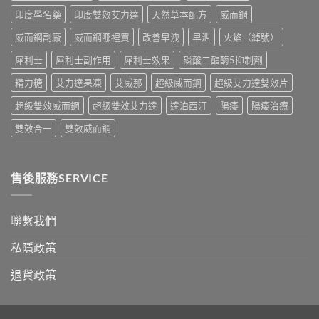
錢
購
印度學名藥
印度雙效艾力達
天然草本配方
威而鋼
與
買
真
指
威而鋼副廠
威而鋼哪裡買
改善早洩
早泄
火焰（綽號）
假
南〉
辨
中
犀利士
犀利士副作用
犀利士效果
磷酸二酯酶5抑制劑
別
指
精力糖
艾力達果凍
艾威那
超級威而鋼
超級艾力達雙效片
南〉
中
超級雙效威而鋼
超級雙效艾力達
達泊西汀
陽痿
陽痿治療
雙效合一
雙效威而鋼
售後服務SERVICE
聯繫我們
私隱政策
退貨政策