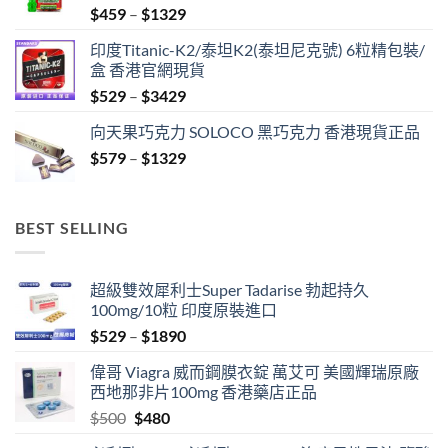
Price
$
459
–
$
1329
range:
印度Titanic-K2/泰坦K2(泰坦尼克號) 6粒精包裝/
$459
盒 香港官網現貨
through
Price
$
529
–
$
3429
$1329
range:
向天果巧克力 SOLOCO 黑巧克力 香港現貨正品
$529
Price
$
579
–
$
1329
through
range:
$3429
$579
through
BEST SELLING
$1329
超級雙效犀利士Super Tadarise 勃起持久
100mg/10粒 印度原裝進口
Price
$
529
–
$
1890
range:
偉哥 Viagra 威而鋼膜衣錠 萬艾可 美國輝瑞原廠
$529
西地那非片100mg 香港藥店正品
through
Original
Current
$
500
$
480
$1890
price
price