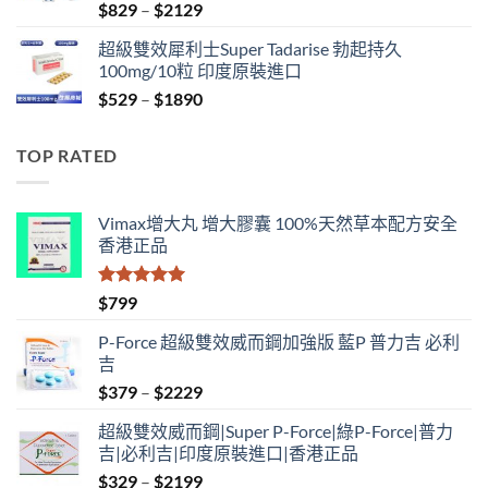
Price
$
829
–
$
2129
range:
超級雙效犀利士Super Tadarise 勃起持久
$829
100mg/10粒 印度原裝進口
through
Price
$
529
–
$
1890
$2129
range:
$529
TOP RATED
through
$1890
Vimax增大丸 增大膠囊 100%天然草本配方安全
香港正品
評分
5.00
$
799
滿分 5
P-Force 超級雙效威而鋼加強版 藍P 普力吉 必利
吉
Price
$
379
–
$
2229
range:
超級雙效威而鋼|Super P-Force|綠P-Force|普力
$379
吉|必利吉|印度原裝進口|香港正品
through
Price
$
329
–
$
2199
$2229