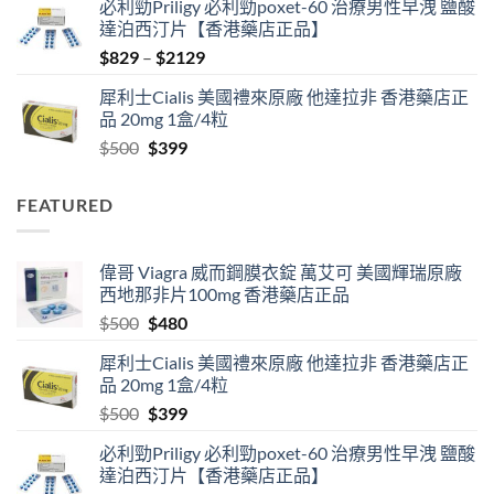
必利勁Priligy 必利勁poxet-60 治療男性早洩 鹽酸
was:
is:
達泊西汀片【香港藥店正品】
$500.
$480.
Price
$
829
–
$
2129
range:
犀利士Cialis 美國禮來原廠 他達拉非 香港藥店正
$829
品 20mg 1盒/4粒
through
Original
Current
$
500
$
399
$2129
price
price
was:
is:
FEATURED
$500.
$399.
偉哥 Viagra 威而鋼膜衣錠 萬艾可 美國輝瑞原廠
西地那非片100mg 香港藥店正品
Original
Current
$
500
$
480
price
price
犀利士Cialis 美國禮來原廠 他達拉非 香港藥店正
was:
is:
品 20mg 1盒/4粒
$500.
$480.
Original
Current
$
500
$
399
price
price
必利勁Priligy 必利勁poxet-60 治療男性早洩 鹽酸
was:
is:
達泊西汀片【香港藥店正品】
$500.
$399.