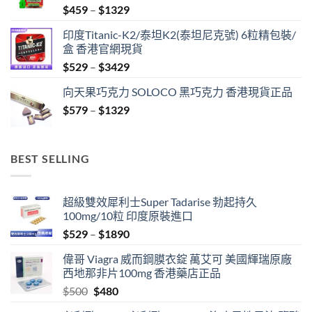
Price
$
459
–
$
1329
range:
印度Titanic-K2/泰坦K2(泰坦尼克號) 6粒精包裝/
$459
盒 香港官網現貨
through
Price
$
529
–
$
3429
$1329
range:
向天果巧克力 SOLOCO 黑巧克力 香港現貨正品
$529
Price
$
579
–
$
1329
through
range:
$3429
$579
through
BEST SELLING
$1329
超級雙效犀利士Super Tadarise 勃起持久
100mg/10粒 印度原裝進口
Price
$
529
–
$
1890
range:
偉哥 Viagra 威而鋼膜衣錠 萬艾可 美國輝瑞原廠
$529
西地那非片100mg 香港藥店正品
through
Original
Current
$
500
$
480
$1890
price
price