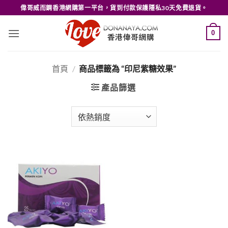
Skip
偉哥威而鋼香港網購第一平台，貨到付款保護隱私30天免費退貨。
to
content
0
首頁
/
商品標籤為 “印尼紫糖效果”
產品篩選