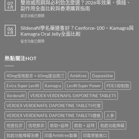
而
用
雙效威而鋼與必利勁怎麼選？2026年效果、價錢、
07
鋼
嗎？
8 月
副作用全面比較與香港購買指南
香
Cialis
在
留言功能已關閉
港
常
〈雙
價
見
效
錢
Sildenafil學名藥邊隻好？Cenforce-100、Kamagra與
06
副
威
2026
8 月
Kamagra Oral Jelly全面比較
作
而
｜
用、
在
留言功能已關閉
鋼
Viagra
注
〈Sildenafil
與
一
意
學
必
粒
事
名
熱點關注HOT
利
多
項
藥
勁
少
與
邊
怎
錢？
香
隻
麼
原
40mg伐地那非 + 60mg達泊西汀
Ambitree
Dapoxetine
港
好？
選？
廠
正
Cenforce-
2026
與
Extra Super Levifil
Kamagra
Levifil Super Power
PDE5抑制劑
貨
100、
年
學
購
Kamagra
效
Vardenafil
VERDEX VERDENAFIL DAPOXETINE TABLETS
名
買
與
果、
藥
指
Kamagra
VERDEX VERDENAFIL DAPOXETINE TABLETS代理
價
購
南〉
Oral
錢、
買
中
Jelly
VERDEX VERDENAFIL DAPOXETINE TABLETS價格
人參
副
比
全
作
較〉
他達拉非
伐地那非
助勃+延時
助勃 + 延時
勃起功能障礙
面
用
中
比
全
勃起功能障礙治療
印度Ambitree製藥
印度原裝進口
較〉
面