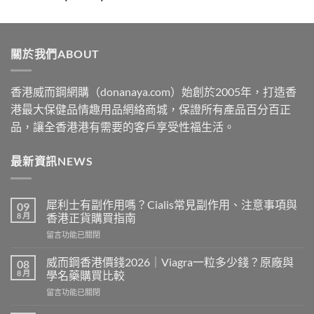
range:
$329
through
關於我們ABOUT
$2199
香港威而鋼網購（donanaya.com）始創於2005年，打造香
港最大保健品情趣用品網絡商城，保證所有產品百分百正
品，讓全香港港有需要的客戶享受性福生活。
最新資訊NEWS
犀利士有副作用嗎？Cialis常見副作用、注意事項與
09
8 月
香港正貨購買指南
在
留言功能已關閉
〈犀
利
威而鋼香港價錢2026｜Viagra一粒多少錢？原廠與
08
士
8 月
學名藥購買比較
有
在
留言功能已關閉
副
〈威
作