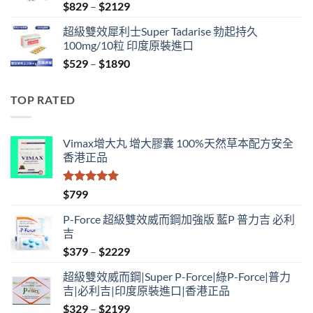
Price
$
829
–
$
2129
range:
超級雙效犀利士Super Tadarise 勃起持久
$829
100mg/10粒 印度原裝進口
through
Price
$
529
–
$
1890
$2129
range:
$529
TOP RATED
through
$1890
Vimax增大丸 增大膠囊 100%天然草本配方安全
香港正品
評分
5.00
$
799
滿分 5
P-Force 超級雙效威而鋼加強版 藍P 普力吉 必利
吉
Price
$
379
–
$
2229
range:
超級雙效威而鋼|Super P-Force|綠P-Force|普力
$379
吉|必利吉|印度原裝進口|香港正品
through
Price
$
329
–
$
2199
$2229