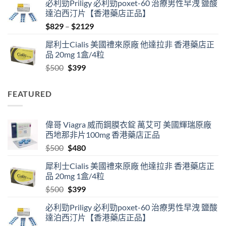
必利勁Priligy 必利勁poxet-60 治療男性早洩 鹽酸
was:
is:
達泊西汀片【香港藥店正品】
$500.
$480.
Price
$
829
–
$
2129
range:
犀利士Cialis 美國禮來原廠 他達拉非 香港藥店正
$829
品 20mg 1盒/4粒
through
Original
Current
$
500
$
399
$2129
price
price
was:
is:
FEATURED
$500.
$399.
偉哥 Viagra 威而鋼膜衣錠 萬艾可 美國輝瑞原廠
西地那非片100mg 香港藥店正品
Original
Current
$
500
$
480
price
price
犀利士Cialis 美國禮來原廠 他達拉非 香港藥店正
was:
is:
品 20mg 1盒/4粒
$500.
$480.
Original
Current
$
500
$
399
price
price
必利勁Priligy 必利勁poxet-60 治療男性早洩 鹽酸
was:
is:
達泊西汀片【香港藥店正品】
$500.
$399.