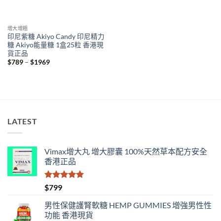
增大增粗
印尼紫糖 Akiyo Candy 印尼精力
糖 Akiyo能量糖 1盒25粒 香港現
貨正品
Price
$
789
–
$
1969
range:
$789
through
$1969
LATEST
Vimax增大丸 增大膠囊 100%天然草本配方安全
香港正品
評分
5.00
$
799
滿分 5
男性保健護腎軟糖 HEMP GUMMIES 增強男性性
功能 香港現貨