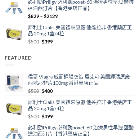
必利勁Priligy 必利勁poxet-60 治療男性早洩 鹽酸
was:
is:
達泊西汀片【香港藥店正品】
$500.
$480.
Price
$
829
–
$
2129
range:
犀利士Cialis 美國禮來原廠 他達拉非 香港藥店正
$829
品 20mg 1盒/4粒
through
Original
Current
$
500
$
399
$2129
price
price
was:
is:
FEATURED
$500.
$399.
偉哥 Viagra 威而鋼膜衣錠 萬艾可 美國輝瑞原廠
西地那非片100mg 香港藥店正品
Original
Current
$
500
$
480
price
price
犀利士Cialis 美國禮來原廠 他達拉非 香港藥店正
was:
is:
品 20mg 1盒/4粒
$500.
$480.
Original
Current
$
500
$
399
price
price
必利勁Priligy 必利勁poxet-60 治療男性早洩 鹽酸
was:
is:
達泊西汀片【香港藥店正品】
$500.
$399.