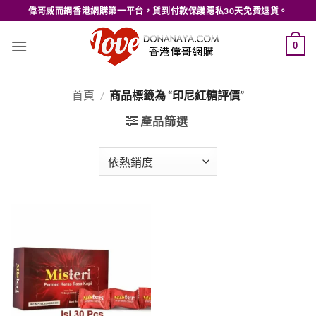
Skip
偉哥威而鋼香港網購第一平台，貨到付款保護隱私30天免費退貨。
to
content
0
首頁
/
商品標籤為 “印尼紅糖評價”
產品篩選