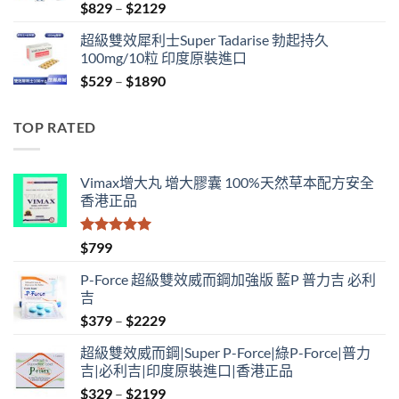
Price
$
829
–
$
2129
range:
超級雙效犀利士Super Tadarise 勃起持久
$829
100mg/10粒 印度原裝進口
through
Price
$
529
–
$
1890
$2129
range:
$529
TOP RATED
through
$1890
Vimax增大丸 增大膠囊 100%天然草本配方安全
香港正品
評分
5.00
$
799
滿分 5
P-Force 超級雙效威而鋼加強版 藍P 普力吉 必利
吉
Price
$
379
–
$
2229
range:
超級雙效威而鋼|Super P-Force|綠P-Force|普力
$379
吉|必利吉|印度原裝進口|香港正品
through
Price
$
329
–
$
2199
$2229