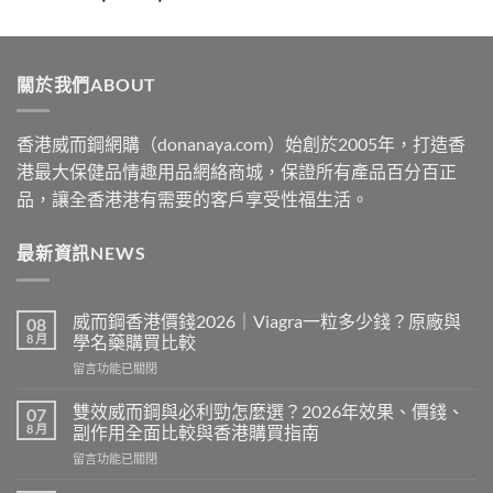
range:
$329
through
關於我們ABOUT
$2199
香港威而鋼網購（donanaya.com）始創於2005年，打造香
港最大保健品情趣用品網絡商城，保證所有產品百分百正
品，讓全香港港有需要的客戶享受性福生活。
最新資訊NEWS
威而鋼香港價錢2026｜Viagra一粒多少錢？原廠與
08
8 月
學名藥購買比較
在
留言功能已關閉
〈威
而
雙效威而鋼與必利勁怎麼選？2026年效果、價錢、
07
鋼
8 月
副作用全面比較與香港購買指南
香
在
留言功能已關閉
港
〈雙
價