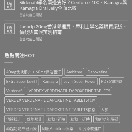
效
錢
Sildenafil學名藥邊隻好？Cenforce-100、Kamagra與
06
威
2026
8 月
Kamagra Oral Jelly全面比較
而
｜
在
留言功能已關閉
鋼
Viagra
〈Sildenafil
與
一
學
必
Tadacip 20mg香港哪裡買？犀利士學名藥購買渠道、
05
粒
名
利
8 月
價錢與真假辨別指南
多
藥
勁
少
在
留言功能已關閉
邊
怎
錢？
〈Tadacip
隻
麼
原
20mg
好？
選？
廠
香
熱點關注HOT
Cenforce-
2026
與
港
100、
年
學
哪
Kamagra
效
名
裡
與
果、
40mg伐地那非 + 60mg達泊西汀
Ambitree
Dapoxetine
藥
買？
Kamagra
價
購
犀
Oral
錢、
Extra Super Levifil
Kamagra
Levifil Super Power
PDE5抑制劑
買
利
Jelly
副
比
士
全
Vardenafil
VERDEX VERDENAFIL DAPOXETINE TABLETS
作
較〉
學
面
用
中
名
VERDEX VERDENAFIL DAPOXETINE TABLETS代理
比
全
藥
較〉
面
購
VERDEX VERDENAFIL DAPOXETINE TABLETS價格
人參
中
比
買
較
他達拉非
伐地那非
助勃+延時
助勃 + 延時
勃起功能障礙
渠
與
道、
香
勃起功能障礙治療
印度Ambitree製藥
印度原裝進口
價
港