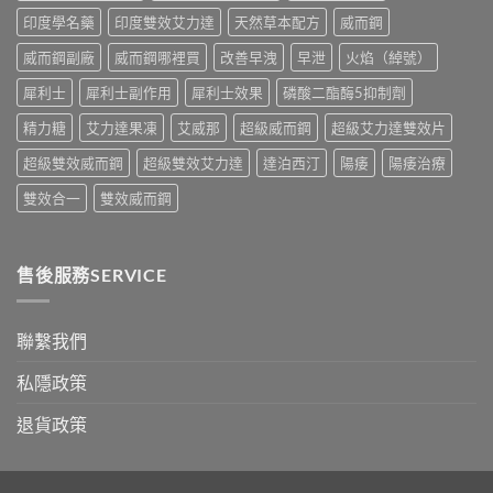
錢
購
印度學名藥
印度雙效艾力達
天然草本配方
威而鋼
與
買
真
指
威而鋼副廠
威而鋼哪裡買
改善早洩
早泄
火焰（綽號）
假
南〉
辨
中
犀利士
犀利士副作用
犀利士效果
磷酸二酯酶5抑制劑
別
指
精力糖
艾力達果凍
艾威那
超級威而鋼
超級艾力達雙效片
南〉
中
超級雙效威而鋼
超級雙效艾力達
達泊西汀
陽痿
陽痿治療
雙效合一
雙效威而鋼
售後服務SERVICE
聯繫我們
私隱政策
退貨政策