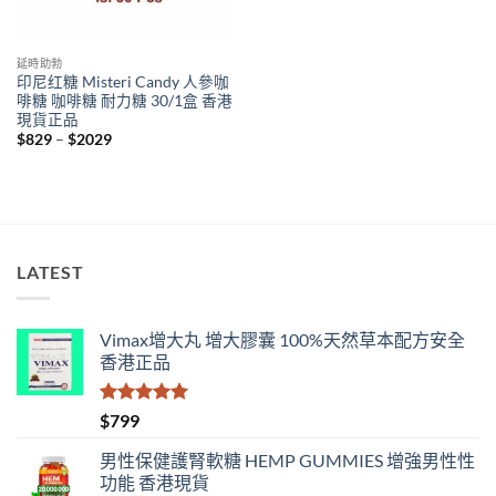
延時助勃
印尼红糖 Misteri Candy 人參咖
啡糖 咖啡糖 耐力糖 30/1盒 香港
現貨正品
Price
$
829
–
$
2029
range:
$829
through
$2029
LATEST
Vimax增大丸 增大膠囊 100%天然草本配方安全
香港正品
評分
5.00
$
799
滿分 5
男性保健護腎軟糖 HEMP GUMMIES 增強男性性
功能 香港現貨