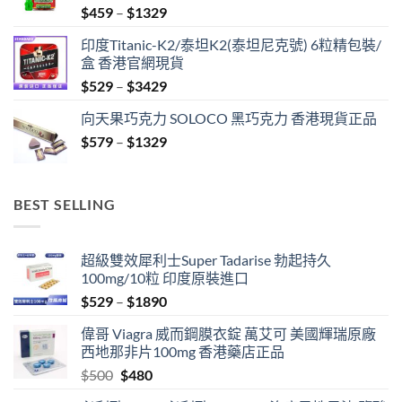
Price
$
459
–
$
1329
range:
印度Titanic-K2/泰坦K2(泰坦尼克號) 6粒精包裝/
$459
盒 香港官網現貨
through
Price
$
529
–
$
3429
$1329
range:
向天果巧克力 SOLOCO 黑巧克力 香港現貨正品
$529
Price
$
579
–
$
1329
through
range:
$3429
$579
through
BEST SELLING
$1329
超級雙效犀利士Super Tadarise 勃起持久
100mg/10粒 印度原裝進口
Price
$
529
–
$
1890
range:
偉哥 Viagra 威而鋼膜衣錠 萬艾可 美國輝瑞原廠
$529
西地那非片100mg 香港藥店正品
through
Original
Current
$
500
$
480
$1890
price
price