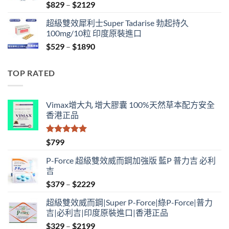
Price
$
829
–
$
2129
range:
超級雙效犀利士Super Tadarise 勃起持久
$829
100mg/10粒 印度原裝進口
through
Price
$
529
–
$
1890
$2129
range:
$529
TOP RATED
through
$1890
Vimax增大丸 增大膠囊 100%天然草本配方安全
香港正品
評分
5.00
$
799
滿分 5
P-Force 超級雙效威而鋼加強版 藍P 普力吉 必利
吉
Price
$
379
–
$
2229
range:
超級雙效威而鋼|Super P-Force|綠P-Force|普力
$379
吉|必利吉|印度原裝進口|香港正品
through
Price
$
329
–
$
2199
$2229