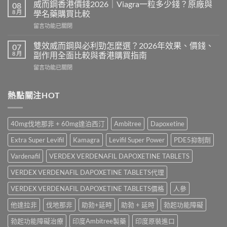
利
法
威而鋼香港價錢2026｜Viagra一粒多少錢？原廠與
08
士
與
8 月
學名藥購買比較
有
劑
在
留言功能已關閉
副
量
〈威
作
教
而
用
雙效威而鋼與必利勁怎麼選？2026年效果、價錢、
07
學
鋼
嗎？
8 月
副作用全面比較與香港購買指南
｜
香
Cialis
Priligy
在
留言功能已關閉
港
常
服
〈雙
價
見
用
效
錢
副
時
威
熱點關注HOT
2026
作
間、
而
｜
用、
30mg
鋼
Viagra
注
定
與
一
意
40mg伐地那非 + 60mg達泊西汀
Ambitree
Dapoxetine
60mg
必
粒
事
點
利
多
項
Extra Super Levifil
Kamagra
Levifil Super Power
PDE5抑制劑
揀？〉
勁
少
與
中
怎
錢？
Vardenafil
VERDEX VERDENAFIL DAPOXETINE TABLETS
香
麼
原
港
選？
VERDEX VERDENAFIL DAPOXETINE TABLETS代理
廠
正
2026
與
貨
年
VERDEX VERDENAFIL DAPOXETINE TABLETS價格
人參
學
購
效
名
買
他達拉非
伐地那非
助勃+延時
助勃 + 延時
勃起功能障礙
果、
藥
指
價
購
南〉
勃起功能障礙治療
印度Ambitree製藥
印度原裝進口
錢、
買
中