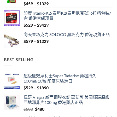
Price
$
459
–
$
1329
range:
印度Titanic-K2/泰坦K2(泰坦尼克號) 6粒精包裝/
$459
盒 香港官網現貨
through
Price
$
529
–
$
3429
$1329
range:
向天果巧克力 SOLOCO 黑巧克力 香港現貨正品
$529
Price
$
579
–
$
1329
through
range:
$3429
$579
through
BEST SELLING
$1329
超級雙效犀利士Super Tadarise 勃起持久
100mg/10粒 印度原裝進口
Price
$
529
–
$
1890
range:
偉哥 Viagra 威而鋼膜衣錠 萬艾可 美國輝瑞原廠
$529
西地那非片100mg 香港藥店正品
through
Original
Current
$
500
$
480
$1890
price
price