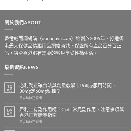
range:
$329
through
關於我們ABOUT
$2199
香港威而鋼網購（donanaya.com）始創於2005年，打造香
港最大保健品情趣用品網絡商城，保證所有產品百分百正
品，讓全香港港有需要的客戶享受性福生活。
最新資訊NEWS
必利勁正確食法與劑量教學｜Priligy服用時間、
10
8 月
30mg定60mg點揀？
在
留言功能已關閉
〈必
利
犀利士有副作用嗎？Cialis常見副作用、注意事項與
09
勁
8 月
香港正貨購買指南
正
在
留言功能已關閉
確
〈犀
食