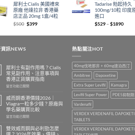
犀利士Cialis 美國禮來
Tadarise 勃起持久
$829
thro
原廠 他達拉非 香港藥
100mg/10粒 印度
through
$212
店正品 20mg 1盒/4粒
進口
$2129
Original
Current
Price
$
500
$
399
$
529
–
$
1890
price
price
range
was:
is:
$529
$500.
$399.
thro
資訊NEWS
熱點關注HOT
$189
40mg伐地那非 + 60mg達泊西汀
犀利士有副作用嗎？Cialis
常見副作用、注意事項與
Ambitree
Dapoxetine
香港正貨購買指南
Extra Super Levifil
Kamagra
在
留言功能已關閉
〈犀
Levifil Super Power
PDE5抑制劑
利
威而鋼香港價錢2026｜
士
Viagra一粒多少錢？原廠與
Vardenafil
有
學名藥購買比較
副
VERDEX VERDENAFIL DAPOXET
在
作
留言功能已關閉
TABLETS
〈威
用
而
嗎？
雙效威而鋼與必利勁怎麼
VERDEX VERDENAFIL DAPOXET
鋼
Cialis
選？2026年效果、價錢、
TABLETS代理