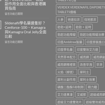
香
常
副作用全面比較與香港購
港
見
VERDEX VERDENAFIL DAPOXET
買指南
價
副
TABLETS價格
錢
作
在
留言功能已關閉
2026
用、
〈雙
人參
他達拉非
伐地那非
｜
注
效
Sildenafil學名藥邊隻好？
Viagra
意
威
Cenforce-100、Kamagra
助勃+延時
助勃 + 延時
一
事
而
與Kamagra Oral Jelly全面
粒
項
鋼
勃起功能障礙
勃起功能障礙治療
比較
多
與
與
少
香
必
在
印度Ambitree製藥
印度原裝進口
留言功能已關閉
錢？
港
利
〈Sildenafil
原
印度學名藥
印度雙效艾力達
正
勁
學
廠
貨
怎
名
天然草本配方
威而鋼
威而鋼
與
購
麼
藥
學
買
選？
邊
威而鋼哪裡買
改善早洩
早泄
名
指
2026
隻
藥
南〉
年
好？
火焰（綽號）
犀利士
購
中
效
Cenforce-
買
果、
100、
犀利士副作用
犀利士效果
比
價
Kamagra
較〉
錢、
與
磷酸二酯酶5抑制劑
精力糖
中
副
Kamagra
作
Oral
艾力達果凍
艾威那
超級威而
用
Jelly
全
全
超級艾力達雙效片
超級雙效威而