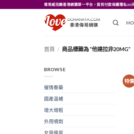
Skip
偉哥威而鋼香港網購第一平台，貨到付款保護隱私30
to
content
HO
首頁
/
商品標籤為 “他達拉非20MG”
BROWSE
特
催情春藥
國產溫補
增大增粗
外用噴劑
女用偉哥