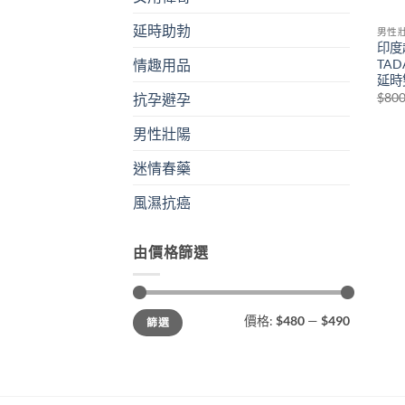
延時助勃
男性
印度
TA
情趣用品
延時
$
80
抗孕避孕
男性壯陽
迷情春藥
風濕抗癌
由價格篩選
最
最
價格:
$480
—
$490
篩選
低
高
價
價
格
格