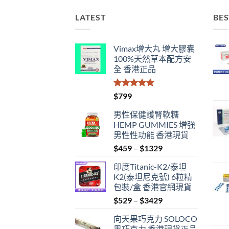
LATEST
BES
Vimax增大丸 增大膠囊
100%天然草本配方安
全 香港正品
評分
5.00
$
799
滿分 5
男性保健護腎軟糖
HEMP GUMMIES 增強
男性性功能 香港現貨
Price
$
459
–
$
1329
range:
印度Titanic-K2/泰坦
$459
K2(泰坦尼克號) 6粒精
through
包裝/盒 香港官網現貨
$1329
Price
$
529
–
$
3429
range:
向天果巧克力 SOLOCO
$529
黑巧克力 香港現貨正品