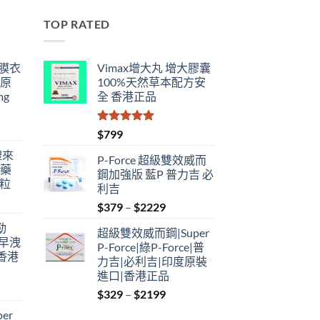
TOP RATED
鋼膜衣
Vimax增大丸 增大膠囊
瑞原
100%天然草本配方安
mg
全 香港正品
評分
5.00
$
799
滿分 5
禮來
P-Force 超級雙效威而
港藥
鋼加強版 藍P 普力吉 必
4粒
利吉
Price
$
379
–
$
2229
range:
勁
超級雙效威而鋼|Super
$379
性早洩
P-Force|綠P-Force|普
through
香港
力吉|必利吉|印度原裝
$2229
進口|香港正品
Price
$
329
–
$
2199
:
range:
er