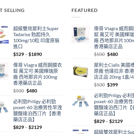
T SELLING
FEATURED
超級雙效犀利士Super
偉哥 Viagra 威而
Tadarise 勃起持久
錠 萬艾可 美國輝
100mg/10粒 印度原裝
廠 西地那非片100
進口
香港藥店正品
Price
Original
Current
$
529
–
$
1890
$
500
$
480
range:
price
price
偉哥 Viagra 威而鋼膜衣
犀利士Cialis 美國
$529
was:
is:
錠 萬艾可 美國輝瑞原
原廠 他達拉非 香
through
$500.
$480.
廠 西地那非片100mg
店正品 20mg 1盒/
$1890
香港藥店正品
Original
Current
$
500
$
399
Original
Current
$
500
$
480
price
price
必利勁Priligy 必利
price
price
was:
is:
必利勁Priligy 必利勁
poxet-60 治療男
was:
is:
$500.
$399.
poxet-60 治療男性早洩
鹽酸達泊西汀片【
$500.
$480.
鹽酸達泊西汀片【香港
藥店正品】
藥店正品】
Price
$
829
–
$
2129
Price
$
829
–
$
2129
range
超級雙效犀利士Sup
range:
$829