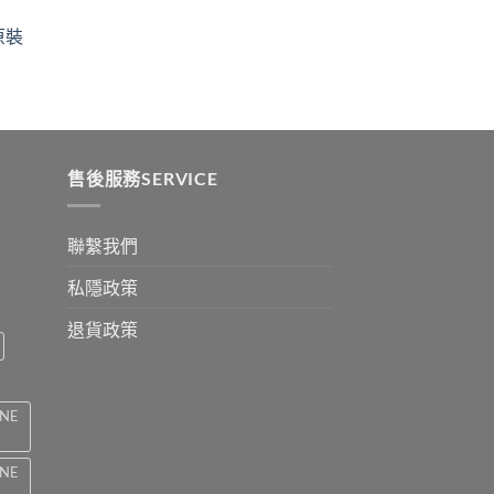
$329
ugh
through
原裝
9
$2199
:
ugh
0
售後服務SERVICE
聯繫我們
私隱政策
退貨政策
INE
INE