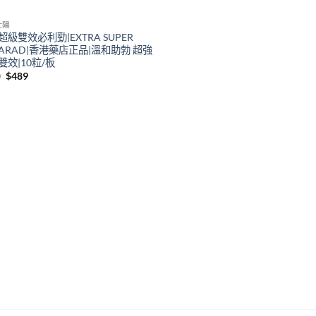
壯陽
超級雙效必利勁|EXTRA SUPER
DARAD|香港藥店正品|溫和助勃 超強
雙效|10粒/板
Original
Current
0
$
489
price
price
was:
is:
$800.
$489.