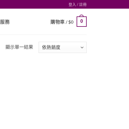
登入 / 註冊
0
戶服務
購物車 /
$
0
顯示單一結果