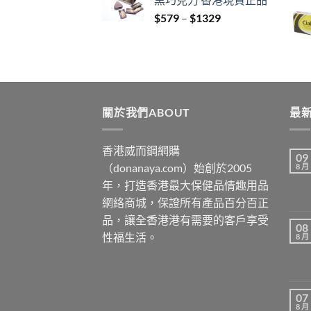
through
Price
$
579
–
$
1329
$3429
range:
$579
through
$1329
關於我們ABOUT
最新
香港威而鋼網購
09
（donanaya.com）始創於2005
8 月
年，打造香港最大保健品情趣用品
網絡商城，保證所有產品百分百正
品，讓全香港港有需要的客戶享受
08
性福生活。
8 月
07
8 月